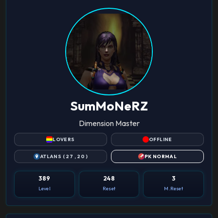
SumMoNeRZ
Dimension Master
LOVERS
OFFLINE
ATLANS ( 27 , 20 )
PK NORMAL
389
248
3
Level
Reset
M.Reset