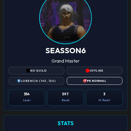
SEASSON6
Grand Master
NO GUILD
OFFLINE
LORENCIA ( 143 , 126 )
PK NORMAL
354
597
3
Level
Reset
M.Reset
STATS