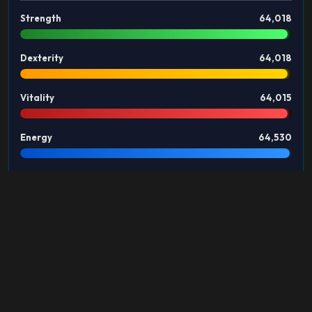
Strength
64,018
Dexterity
64,018
Vitality
64,015
Energy
64,530
GUILD
Este personaje no pertenece a ningún Guild.