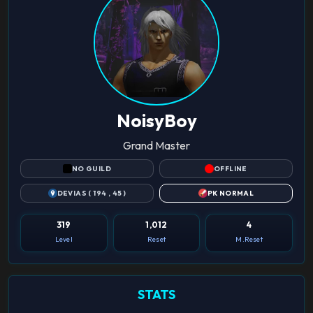
NoisyBoy
Grand Master
NO GUILD
OFFLINE
DEVIAS ( 194 , 45 )
PK NORMAL
319
1,012
4
Level
Reset
M.Reset
STATS