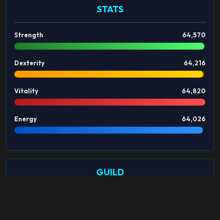
STATS
Strength
64,570
Dexterity
64,216
Vitality
64,820
Energy
64,026
GUILD
Nombre del Clan:
PkGaming