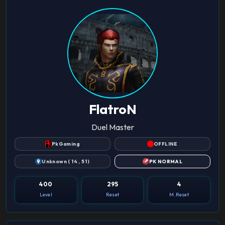
FlatroN
Duel Master
PkGaming
OFFLINE
Unknown ( 14 , 51 )
PK NORMAL
400
295
4
Level
Reset
M.Reset