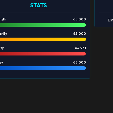
STATS
ngth
65,000
Est
erity
65,000
ity
64,931
gy
65,000