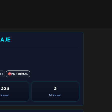
NAJE
5 )
PK NORMAL
323
3
Reset
M.Reset